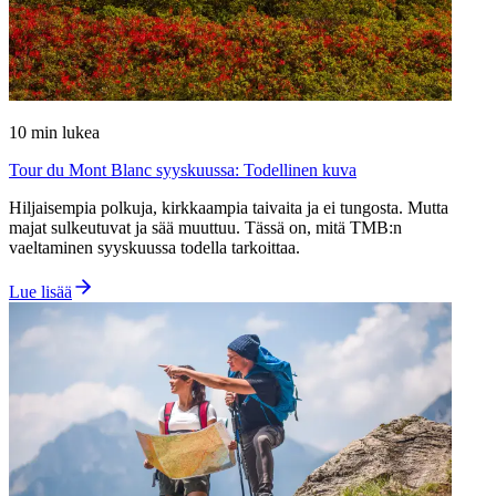
10
min lukea
Tour du Mont Blanc syyskuussa: Todellinen kuva
Hiljaisempia polkuja, kirkkaampia taivaita ja ei tungosta. Mutta
majat sulkeutuvat ja sää muuttuu. Tässä on, mitä TMB:n
vaeltaminen syyskuussa todella tarkoittaa.
Lue lisää