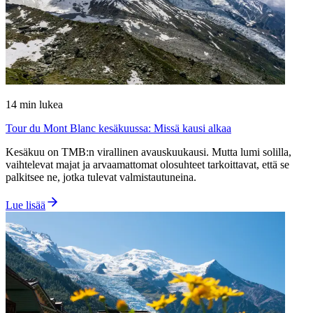
14
min lukea
Tour du Mont Blanc kesäkuussa: Missä kausi alkaa
Kesäkuu on TMB:n virallinen avauskuukausi. Mutta lumi solilla,
vaihtelevat majat ja arvaamattomat olosuhteet tarkoittavat, että se
palkitsee ne, jotka tulevat valmistautuneina.
Lue lisää