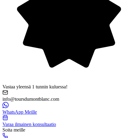
Vastaa yleensä 1 tunnin kuluessa!
info@toursdumontblanc.com
WhatsApp Meille
Varaa ilmainen konsultaatio
Soita meille