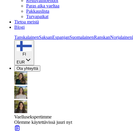
Reittivaihtoehdot
Paras aika vaeltaa
Pakkauslista
Turvapaikat
Tietoa meistä
Blogi
Tanskalainen
Saksan
Espanjan
Suomalainen
Ranskan
Norjalainen
FI
EUR
Ota yhteyttä
Vaellusekspertimme
Olemme käytettävissä juuri nyt