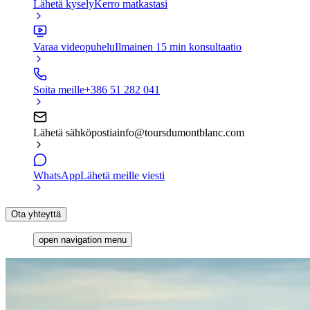
Lähetä kysely
Kerro matkastasi
Varaa videopuhelu
Ilmainen 15 min konsultaatio
Soita meille
+386 51 282 041
Lähetä sähköpostia
info@toursdumontblanc.com
WhatsApp
Lähetä meille viesti
Ota yhteyttä
open navigation menu