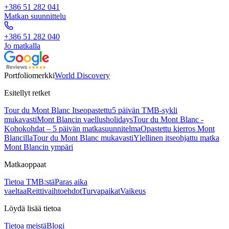
+386 51 282 041
Matkan suunnittelu
+386 51 282 040
Jo matkalla
Portfoliomerkki
World Discovery
Esitellyt retket
Tour du Mont Blanc Itseopastettu
5 päivän TMB-sykli
mukavasti
Mont Blancin vaellusholidays
Tour du Mont Blanc -
Kohokohdat – 5 päivän matkasuunnitelma
Opastettu kierros Mont
Blancilla
Tour du Mont Blanc mukavasti
Ylellinen itseohjattu matka
Mont Blancin ympäri
Matkaoppaat
Tietoa TMB:stä
Paras aika
vaeltaa
Reittivaihtoehdot
Turvapaikat
Vaikeus
Löydä lisää tietoa
Tietoa meistä
Blogi