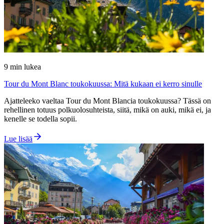
9
min lukea
Tour du Mont Blanc toukokuussa: Mitä kukaan ei kerro sinulle
Ajatteleeko vaeltaa Tour du Mont Blancia toukokuussa? Tässä on
rehellinen totuus polkuolosuhteista, siitä, mikä on auki, mikä ei, ja
kenelle se todella sopii.
Lue lisää