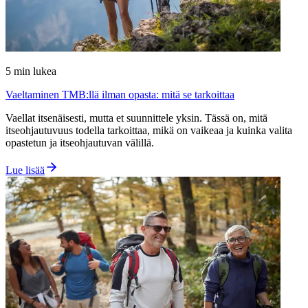
5
min lukea
Vaeltaminen TMB:llä ilman opasta: mitä se tarkoittaa
Vaellat itsenäisesti, mutta et suunnittele yksin. Tässä on, mitä
itseohjautuvuus todella tarkoittaa, mikä on vaikeaa ja kuinka valita
opastetun ja itseohjautuvan välillä.
Lue lisää