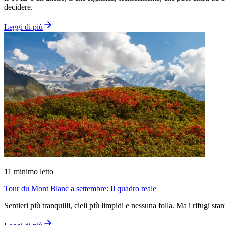
decidere.
Leggi di più
11
minimo letto
Tour du Mont Blanc a settembre: Il quadro reale
Sentieri più tranquilli, cieli più limpidi e nessuna folla. Ma i rifugi