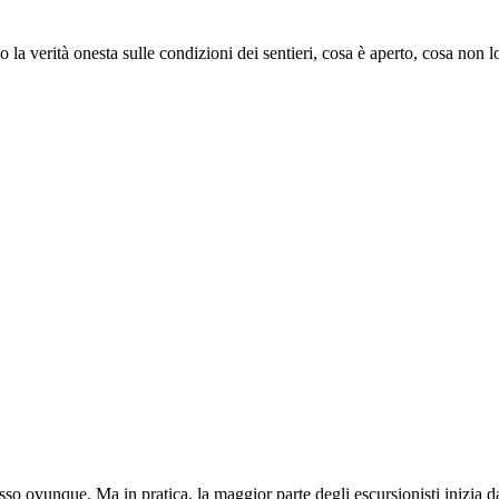
 verità onesta sulle condizioni dei sentieri, cosa è aperto, cosa non lo
esso ovunque. Ma in pratica, la maggior parte degli escursionisti inizia 