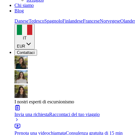
Chi siamo
Blog
Danese
Tedesco
Spagnolo
Finlandese
Francese
Norvegese
Olande
IT
EUR
Contattaci
I nostri esperti di escursionismo
Invia una richiesta
Raccontaci del tuo viaggio
Prenota una videochiamata
Consulenza gratuita di 15 min