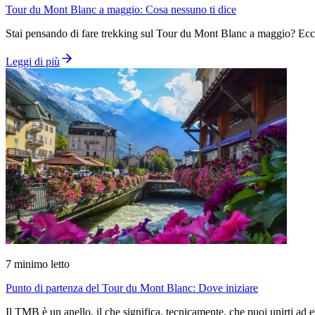
Tour du Mont Blanc a maggio: Cosa nessuno ti dice
Stai pensando di fare trekking sul Tour du Mont Blanc a maggio? Ecco la
Leggi di più
7
minimo letto
Punto di partenza del Tour du Mont Blanc: Dove iniziare
Il TMB è un anello, il che significa, tecnicamente, che puoi unirti ad 