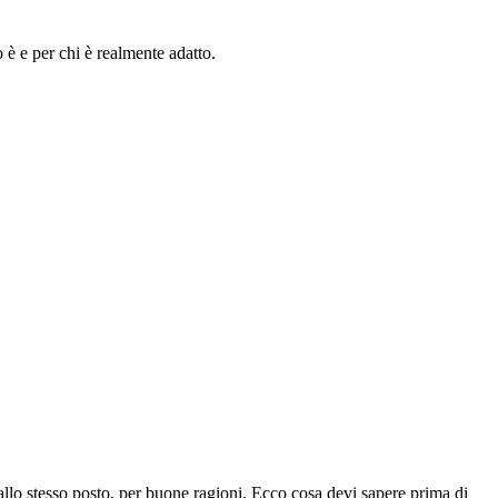
 è e per chi è realmente adatto.
dallo stesso posto, per buone ragioni. Ecco cosa devi sapere prima di