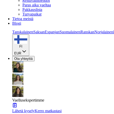
Reittivaihtoehdot
Paras aika vaeltaa
Pakkauslista
Turvapaikat
Tietoa meistä
Blogi
Tanskalainen
Saksan
Espanjan
Suomalainen
Ranskan
Norjalainen
FI
EUR
Ota yhteyttä
Vaellusekspertimme
Lähetä kysely
Kerro matkastasi