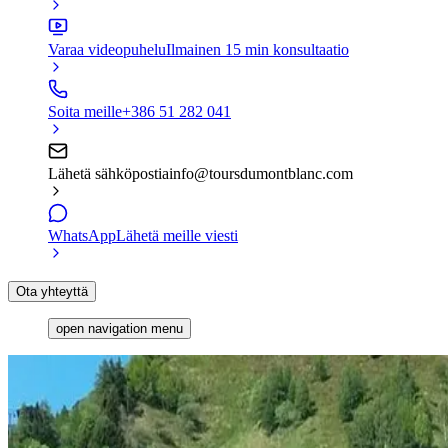
Varaa videopuhelu
Ilmainen 15 min konsultaatio
Soita meille
+386 51 282 041
Lähetä sähköpostia
info@toursdumontblanc.com
WhatsApp
Lähetä meille viesti
Ota yhteyttä
open navigation menu