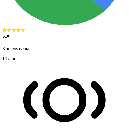
Korkeusasema
1453
m