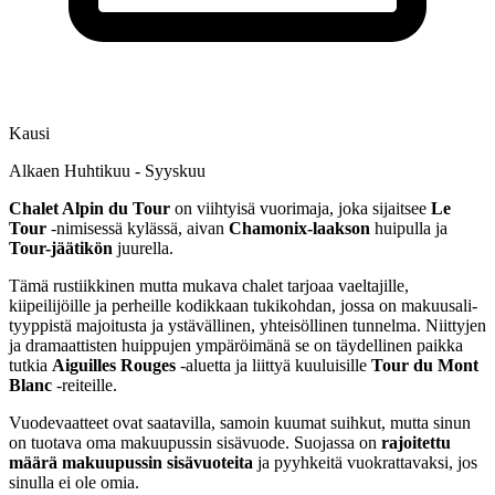
Kausi
Alkaen Huhtikuu - Syyskuu
Chalet Alpin du Tour
on viihtyisä vuorimaja, joka sijaitsee
Le
Tour
-nimisessä kylässä, aivan
Chamonix-laakson
huipulla ja
Tour-jäätikön
juurella.
Tämä rustiikkinen mutta mukava chalet tarjoaa vaeltajille,
kiipeilijöille ja perheille kodikkaan tukikohdan, jossa on makuusali-
tyyppistä majoitusta ja ystävällinen, yhteisöllinen tunnelma. Niittyjen
ja dramaattisten huippujen ympäröimänä se on täydellinen paikka
tutkia
Aiguilles Rouges
-aluetta ja liittyä kuuluisille
Tour du Mont
Blanc
-reiteille.
Vuodevaatteet ovat saatavilla, samoin kuumat suihkut, mutta sinun
on tuotava oma makuupussin sisävuode. Suojassa on
rajoitettu
määrä makuupussin sisävuoteita
ja pyyhkeitä vuokrattavaksi, jos
sinulla ei ole omia.