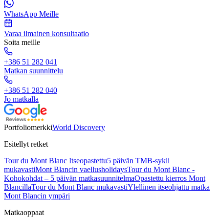
WhatsApp Meille
Varaa ilmainen konsultaatio
Soita meille
+386 51 282 041
Matkan suunnittelu
+386 51 282 040
Jo matkalla
Portfoliomerkki
World Discovery
Esitellyt retket
Tour du Mont Blanc Itseopastettu
5 päivän TMB-sykli
mukavasti
Mont Blancin vaellusholidays
Tour du Mont Blanc -
Kohokohdat – 5 päivän matkasuunnitelma
Opastettu kierros Mont
Blancilla
Tour du Mont Blanc mukavasti
Ylellinen itseohjattu matka
Mont Blancin ympäri
Matkaoppaat