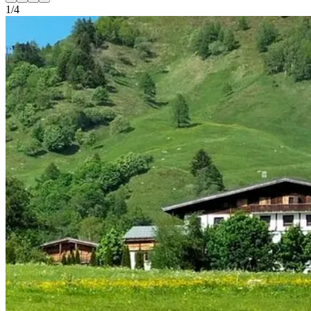
1
/
4