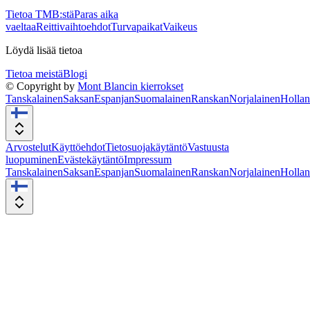
Tietoa TMB:stä
Paras aika
vaeltaa
Reittivaihtoehdot
Turvapaikat
Vaikeus
Löydä lisää tietoa
Tietoa meistä
Blogi
© Copyright by
Mont Blancin kierrokset
Tanskalainen
Saksan
Espanjan
Suomalainen
Ranskan
Norjalainen
Hollan
Arvostelut
Käyttöehdot
Tietosuojakäytäntö
Vastuusta
luopuminen
Evästekäytäntö
Impressum
Tanskalainen
Saksan
Espanjan
Suomalainen
Ranskan
Norjalainen
Hollan