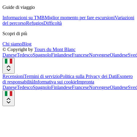
Guide di viaggio
Informazioni su TMB
Miglior momento per fare escursioni
Variazioni
del percorso
Refugios
Difficoltà
Scopri di più
Chi siamo
Blog
© Copyright by
Tours du Mont Blanc
Danese
Tedesco
Spagnolo
Finlandese
Francese
Norvegese
Olandese
Sved
Recensioni
Termini di servizio
Politica sulla Privacy dei Dati
Esonero
di responsabilità
Informativa sui cookie
Impronta
Danese
Tedesco
Spagnolo
Finlandese
Francese
Norvegese
Olandese
Sved