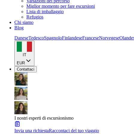
Variazioni del percorso
Miglior momento per fare escursioni
Lista di imballaggio
Refugios
Chi siamo
Blog
Danese
Tedesco
Spagnolo
Finlandese
Francese
Norvegese
Olande
IT
EUR
Contattaci
I nostri esperti di escursionismo
Invia una richiesta
Raccontaci del tuo viaggio