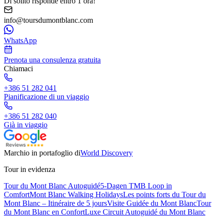
Di solito risponde entro 1 ora!
info@toursdumontblanc.com
WhatsApp
Prenota una consulenza gratuita
Chiamaci
+386 51 282 041
Pianificazione di un viaggio
+386 51 282 040
Già in viaggio
Marchio in portafoglio di
World Discovery
Tour in evidenza
Tour du Mont Blanc Autoguidé
5-Dagen TMB Loop in
Comfort
Mont Blanc Walking Holidays
Les points forts du Tour du
Mont Blanc – Itinéraire de 5 jours
Visite Guidée du Mont Blanc
Tour
du Mont Blanc en Confort
Luxe Circuit Autoguidé du Mont Blanc