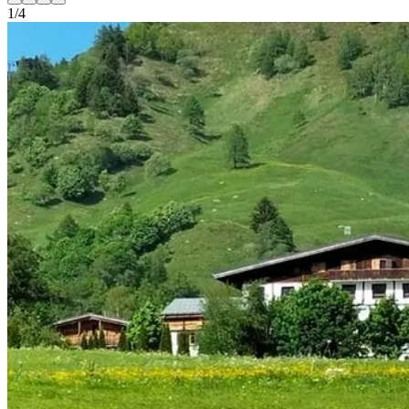
1
/
4