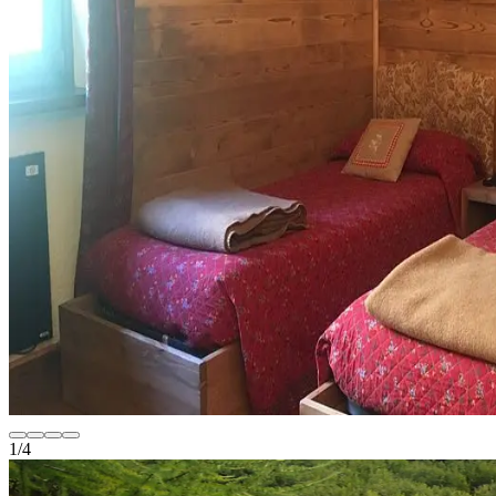
1
/
4