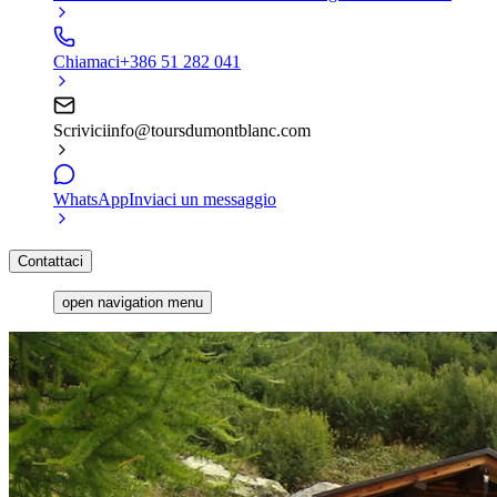
Chiamaci
+386 51 282 041
Scrivici
info@toursdumontblanc.com
WhatsApp
Inviaci un messaggio
Contattaci
open navigation menu