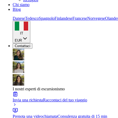
Chi siamo
Blog
Danese
Tedesco
Spagnolo
Finlandese
Francese
Norvegese
Olande
IT
EUR
Contattaci
I nostri esperti di escursionismo
Invia una richiesta
Raccontaci del tuo viaggio
Prenota una videochiamata
Consulenza gratuita di 15 min